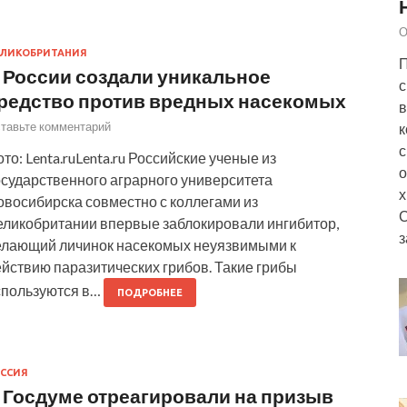
О
ЛИКОБРИТАНИЯ
П
 России создали уникальное
с
редство против вредных насекомых
в
тавьте комментарий
к
с
то: Lenta.ruLenta.ru Российские ученые из
о
осударственного аграрного университета
х
овосибирска совместно с коллегами из
еликобритании впервые заблокировали ингибитор,
з
елающий личинок насекомых неуязвимыми к
йствию паразитических грибов. Такие грибы
спользуются в…
ПОДРОБНЕЕ
ССИЯ
 Госдуме отреагировали на призыв