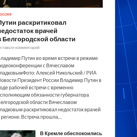
ОССИЯ
Путин раскритиковал
недостаток врачей
в Белгородской области
ставьте комментарий
ладимир Путин во время встречи в режиме
идеоконференции с Вячеславом
ладковымФото: Алексей Никольский / РИА
овости Президент России Владимир Путин в
оде рабочей встречи с временно
сполняющим обязанности губернатора
елгородской области Вячеславом
ладковым раскритиковал недостаток врачей
 регионе. Встреча прошла…
В Кремле обеспокоились