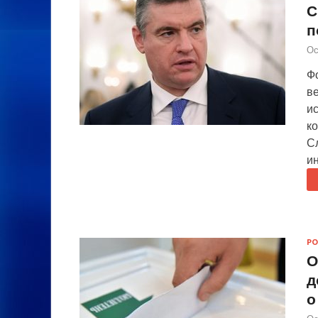
С
п
Ос
Ф
ве
ис
к
С
и
РО
О
д
о