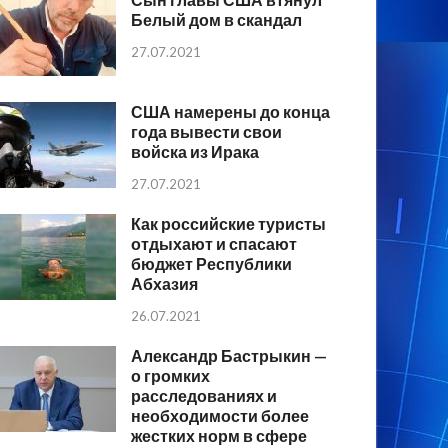
Белый дом в скандал
27.07.2021
США намерены до конца
года вывести свои
войска из Ирака
27.07.2021
Как российские туристы
отдыхают и спасают
бюджет Республики
Абхазия
26.07.2021
Александр Бастрыкин —
о громких
расследованиях и
необходимости более
жестких норм в сфере