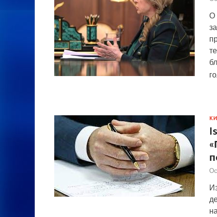
О
з
пр
те
бл
г
К
I
«
п
Ос
И
д
на