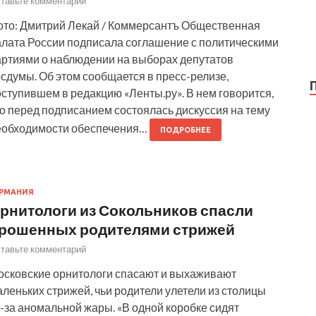
тавьте комментарий
ото: Дмитрий Лекай / Коммерсантъ Общественная
алата России подписала соглашение с политическими
артиями о наблюдении на выборах депутатов
сдумы. Об этом сообщается в пресс-релизе,
ступившем в редакцию «Ленты.ру». В нем говорится,
о перед подписанием состоялась дискуссия на тему
еобходимости обеспечения…
ПОДРОБНЕЕ
РМАНИЯ
рнитологи из Сокольников спасли
рошенных родителями стрижей
тавьте комментарий
осковские орнитологи спасают и выхаживают
леньких стрижей, чьи родители улетели из столицы
-за аномальной жары. «В одной коробке сидят