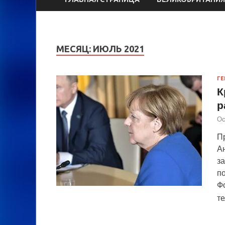
МЕСЯЦ:
ИЮЛЬ 2021
ГЕ
К
р
Ос
П
А
з
по
Ф
т