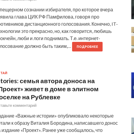
 пещерном сознании избирателя, про которое вчера
аявила глава ЦИК РФ Памфилова, говоря про
отивников дистанционного голосования. Конечно, IT-
хнологии это прекрасно, но, как говорится, любишь
окчейн, люби и логи поднимать. Т.е. интернет-
олосование должно быть таким,…
ПОДРОБНЕЕ
ИТАЙ
stories: семья автора доноса на
Проект» живет в доме в элитном
оселке на Рублевке
тавьте комментарий
здание «Важные истории» опубликовало некоторые
етали к образу Виталия Бородина, написавшего донос
 издание «Проект». Ранее уже сообщалось, что