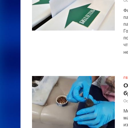
Ос
Ф
п
п
Го
по
чт
н
ГЕ
О
б
Ос
М
ма
из