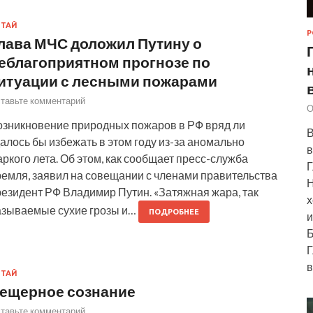
ИТАЙ
Р
лава МЧС доложил Путину о
еблагоприятном прогнозе по
итуации с лесными пожарами
тавьте комментарий
О
озникновение природных пожаров в РФ вряд ли
В
алось бы избежать в этом году из-за аномально
в
ркого лета. Об этом, как сообщает пресс-служба
Г
ремля, заявил на совещании с членами правительства
Н
резидент РФ Владимир Путин. «Затяжная жара, так
х
азываемые сухие грозы и…
ПОДРОБНЕЕ
и
Б
Г
в
ИТАЙ
ещерное сознание
тавьте комментарий