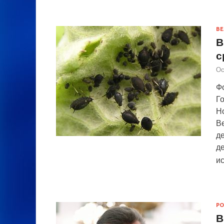
ВЕ
В
с
Ос
Фо
Г
Н
В
д
де
и
РО
В