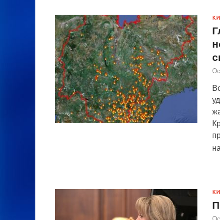
К
Г
н
с
Ос
В
уд
жа
К
п
н
К
П
Ос