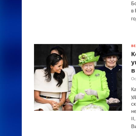
Б
в
го
ВЕ
К
у
в
Ос
Ка
у
с
н
II
В