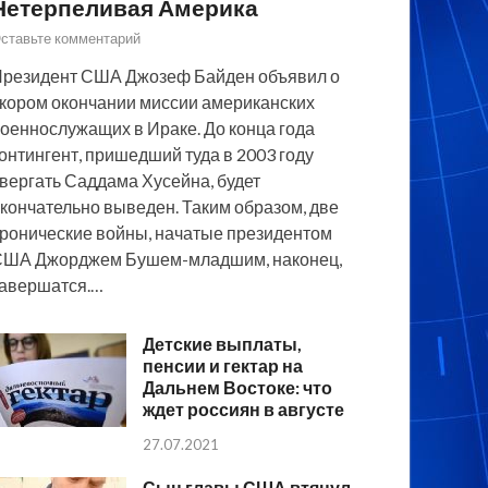
Нетерпеливая Америка
ставьте комментарий
резидент США Джозеф Байден объявил о
кором окончании миссии американских
оеннослужащих в Ираке. До конца года
онтингент, пришедший туда в 2003 году
вергать Саддама Хусейна, будет
кончательно выведен. Таким образом, две
ронические войны, начатые президентом
США Джорджем Бушем-младшим, наконец,
авершатся.…
Детские выплаты,
пенсии и гектар на
Дальнем Востоке: что
ждет россиян в августе
27.07.2021
Сын главы США втянул