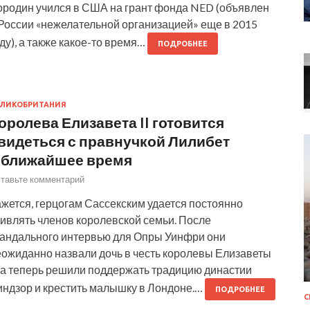
ородин учился в США на грант фонда NED (объявлен
 России «нежелательной организацией» еще в 2015
ду), а также какое-то время…
ПОДРОБНЕЕ
ЛИКОБРИТАНИЯ
оролева Елизавета II готовится
видеться с правнучкой Лилибет
 ближайшее время
тавьте комментарий
жется, герцогам Сассекским удается постоянно
дивлять членов королевской семьи. После
кандального интервью для Опры Уинфри они
еожиданно назвали дочь в честь королевы Елизаветы
, а теперь решили поддержать традицию династии
индзор и крестить малышку в Лондоне.…
ПОДРОБНЕЕ