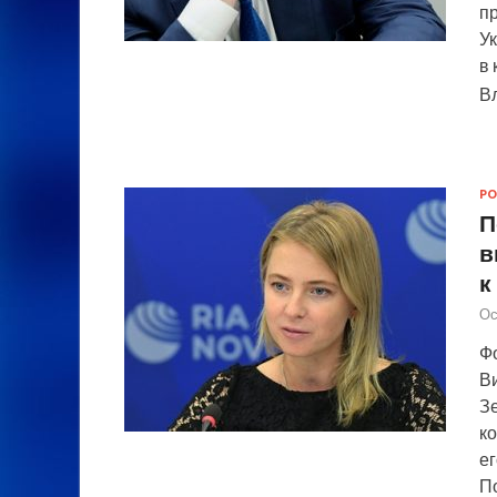
п
У
в 
В
РО
П
в
к
Ос
Ф
В
З
ко
е
П