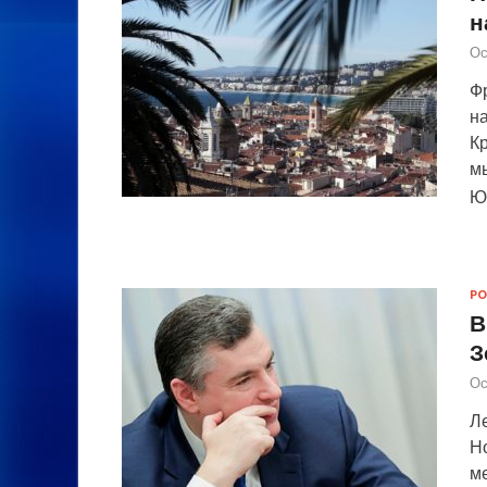
н
Ос
Ф
н
Кр
м
Ю
РО
В
З
Ос
Л
Н
м