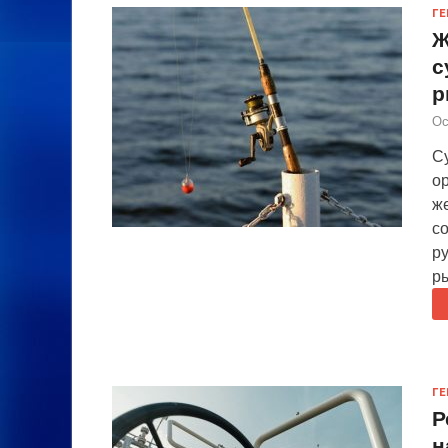
ГЕ
Ж
с
р
Ос
С
о
ж
с
ру
р
ГЕ
Р
н