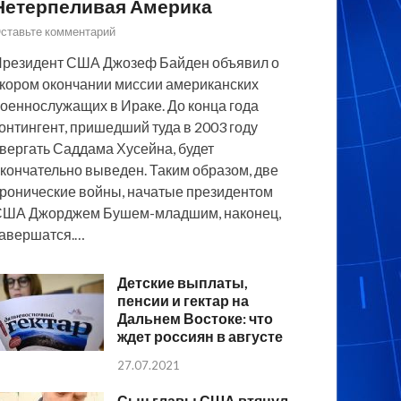
Нетерпеливая Америка
ставьте комментарий
резидент США Джозеф Байден объявил о
кором окончании миссии американских
оеннослужащих в Ираке. До конца года
онтингент, пришедший туда в 2003 году
вергать Саддама Хусейна, будет
кончательно выведен. Таким образом, две
ронические войны, начатые президентом
США Джорджем Бушем-младшим, наконец,
авершатся.…
Детские выплаты,
пенсии и гектар на
Дальнем Востоке: что
ждет россиян в августе
27.07.2021
Сын главы США втянул