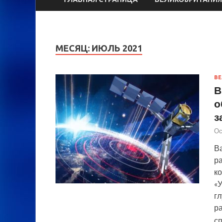
МЕСЯЦ:
ИЮЛЬ 2021
ВЕ
В
о
з
Ос
В
р
к
«
гл
р
с