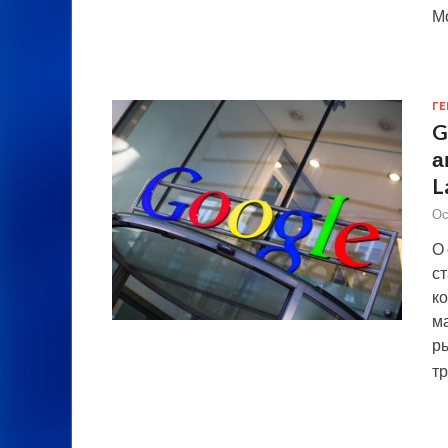
Мо
ГЕ
G
а
L
Ос
О 
ст
к
м
ры
т