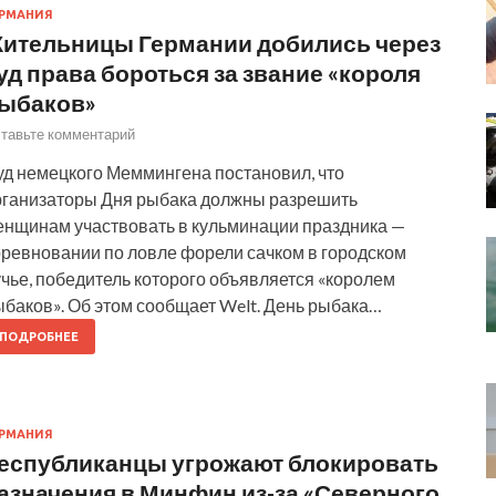
РМАНИЯ
ительницы Германии добились через
уд права бороться за звание «короля
ыбаков»
тавьте комментарий
уд немецкого Меммингена постановил, что
рганизаторы Дня рыбака должны разрешить
енщинам участвовать в кульминации праздника —
оревновании по ловле форели сачком в городском
чье, победитель которого объявляется «королем
ыбаков». Об этом сообщает Welt. День рыбака…
ПОДРОБНЕЕ
РМАНИЯ
еспубликанцы угрожают блокировать
азначения в Минфин из-за «Северного