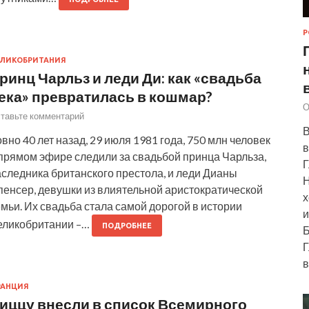
Р
ЛИКОБРИТАНИЯ
ринц Чарльз и леди Ди: как «свадьба
ека» превратилась в кошмар?
О
тавьте комментарий
В
вно 40 лет назад, 29 июля 1981 года, 750 млн человек
в
 прямом эфире следили за свадьбой принца Чарльза,
Г
следника британского престола, и леди Дианы
Н
пенсер, девушки из влиятельной аристократической
х
мьи. Их свадьба стала самой дорогой в истории
и
еликобритании –…
ПОДРОБНЕЕ
Б
Г
в
РАНЦИЯ
иццу внесли в список Всемирного