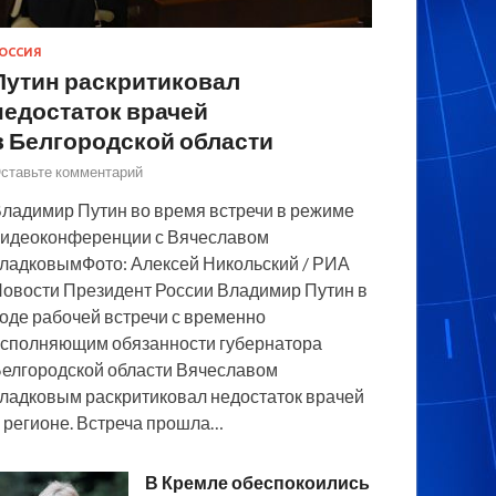
ОССИЯ
Путин раскритиковал
недостаток врачей
в Белгородской области
ставьте комментарий
ладимир Путин во время встречи в режиме
идеоконференции с Вячеславом
ладковымФото: Алексей Никольский / РИА
овости Президент России Владимир Путин в
оде рабочей встречи с временно
сполняющим обязанности губернатора
елгородской области Вячеславом
ладковым раскритиковал недостаток врачей
 регионе. Встреча прошла…
В Кремле обеспокоились