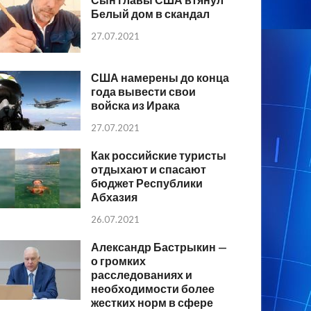
Белый дом в скандал
27.07.2021
США намерены до конца
года вывести свои
войска из Ирака
27.07.2021
Как российские туристы
отдыхают и спасают
бюджет Республики
Абхазия
26.07.2021
Александр Бастрыкин —
о громких
расследованиях и
необходимости более
жестких норм в сфере