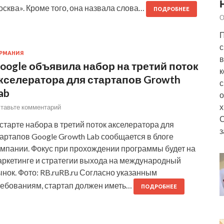
сква». Кроме того, она назвала слова…
ПОДРОБНЕЕ
О
П
с
РМАНИЯ
в
oogle объявила набор на третий поток
к
кселератора для стартапов Growth
с
ab
о
х
тавьте комментарий
старте набора в третий поток акселератора для
з
артапов Google Growth Lab сообщается в блоге
омпании. Фокус при прохождении программы будет на
аркетинге и стратегии выхода на международный
нок. Фото: RB.ruRB.ru Согласно указанным
ребованиям, стартап должен иметь…
ПОДРОБНЕЕ