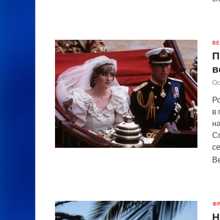
ВЕ
П
в
Ос
Ро
в
на
С
се
В
Ф
Н