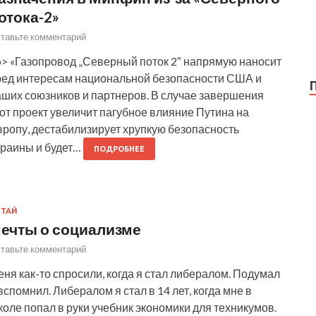
отока-2»
тавьте комментарий
p> «Газопровод „Северный поток 2″ напрямую наносит
ред интересам национальной безопасности США и
аших союзников и партнеров. В случае завершения
от проект увеличит пагубное влияние Путина на
вропу, дестабилизирует хрупкую безопасность
краины и будет…
ПОДРОБНЕЕ
ИТАЙ
ечты о социализме
тавьте комментарий
ня как-то спросили, когда я стал либералом. Подумал
вспомнил. Либералом я стал в 14 лет, когда мне в
оле попал в руки учебник экономики для техникумов.