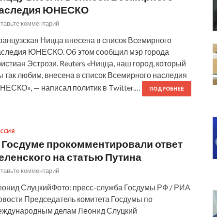
аследия ЮНЕСКО
тавьте комментарий
ранцузская Ницца внесена в список Всемирного
аследия ЮНЕСКО. Об этом сообщил мэр города
истиан Эстрози. Reuters «Ницца, наш город, который
ы так любим, внесена в список Всемирного наследия
НЕСКО», — написал политик в Twitter.…
ПОДРОБНЕЕ
ССИЯ
 Госдуме прокомментировали ответ
еленского на статью Путина
тавьте комментарий
еонид СлуцкийФото: пресс-служба Госдумы РФ / РИА
овости Председатель комитета Госдумы по
еждународным делам Леонид Слуцкий