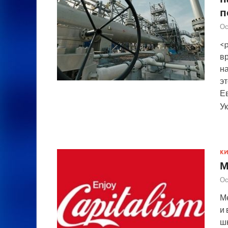
п
Ос
<
в
н
эт
Е
У
К
М
Ос
Ме
и 
шк