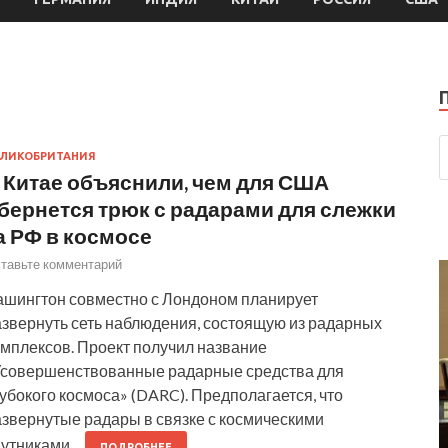
ЛИКОБРИТАНИЯ
 Китае объяснили, чем для США
бернется трюк с радарами для слежки
а РФ в космосе
тавьте комментарий
ашингтон совместно с Лондоном планирует
азвернуть сеть наблюдения, состоящую из радарных
омплексов. Проект получил название
Усовершенствованные радарные средства для
убокого космоса» (DARC). Предполагается, что
азвернутые радары в связке с космическими
путниками…
ПОДРОБНЕЕ