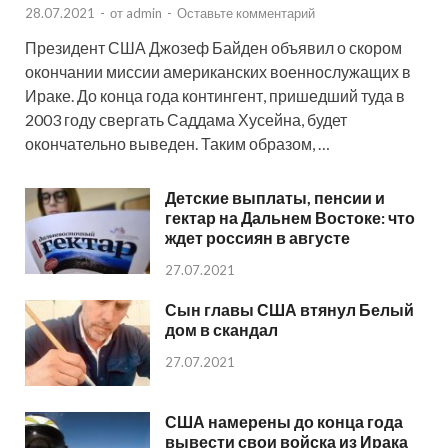
28.07.2021
-
от
admin
-
Оставьте комментарий
Президент США Джозеф Байден объявил о скором
окончании миссии американских военнослужащих в
Ираке. До конца года контингент, пришедший туда в
2003 году свергать Саддама Хусейна, будет
окончательно выведен. Таким образом, …
Детские выплаты, пенсии и
гектар на Дальнем Востоке: что
ждет россиян в августе
27.07.2021
Сын главы США втянул Белый
дом в скандал
27.07.2021
США намерены до конца года
вывести свои войска из Ирака